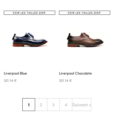
VOIR LES TAILLES DISP.
VOIR LES TAILLES DISP.
Liverpool Blue
Liverpool Chocolate
321.14 €
321.14 €
1
2
3
4
Suivant »